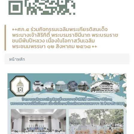
++ศภ.๔ ร่วมกิจกรรมเฉลิมพระเกียรติสมเด็จ
พระนางเจ้าสิริกิติ์ พระบรมราชินีนาถ พระบรมราช
ชนนีพันปีหลวง เนื่องในโอกาสวันเฉลิม
พระชนมพรรษา ๑๒ สิงหาคม ๒๕๖๘ ++
หน้าหลัก