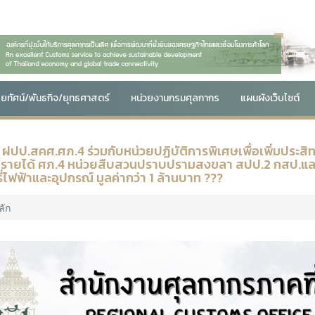
สัยทัศน์/พันธกิจ/ยุทธศาสตร์
หน่วยงานกรมศุลกากร
แผนผังเว็บไซต์
 ฝปป.สคศ.ศภ.4 ร่วมกับหน่วยปฏิบัติการพิเศษเพื่อเพิ่มประ
บรายได้ ศภ.4 หน่วยสืบสวนปราบปรามสงขลา สปป.2 กสป.แล
รี่ไฟฟ้าและอุปกรณ์ มูลค่ากว่า 1 ล้านบาท ???
ลัก