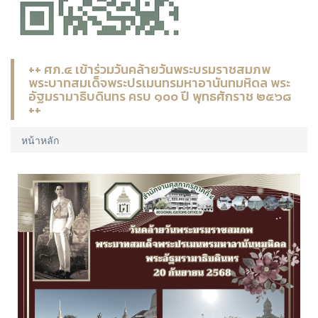
++ ศภ.๔ เข้าร่วมวันคล้ายวันพระบรมราชสมภพ
พระบาทสมเด็จพระปรเมนทรมหาอานันทมหิดล พระ
อัฐมรามาธิบดินทร ครบ ๑๐๐ ปี พุทธศักราช ๒๕๖๘
++
หน้าหลัก