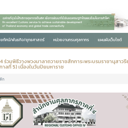
สัยทัศน์/พันธกิจ/ยุทธศาสตร์
หน่วยงานกรมศุลกากร
แผนผังเว็บไซต์
4 ร่วมพิธีวางพวงมาลาถวายราชสักการะพระบรมราชานุสาวรีย์
ชกาลที่ 5) เนื่องในวันปิยมหาราช
ลัก