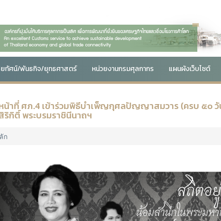
สัยทัศน์/พันธกิจ/ยุทธศาสตร์
หน่วยงานกรมศุลกากร
แผนผังเว็บไซต์
าหน้าที่ ศภ.4 เข้าร่วมพิธีบำเพ็ญกุศลปัญญาสมวาร (ครบ ๕๐ 
าสิริกิติ์ พระบรมราชินีนาถฯ
ลัก