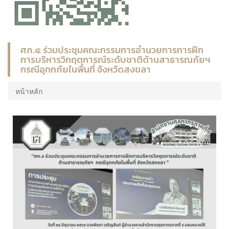
ศภ.๔ ร่วมประชุมคณะกรรมการอำนวยการการฝึก
การบริหารวิกฤตการณ์ระดับชาติด้านสาธารณภัยฯ
กรณีอุทกภัยในพื้นที่ จังหวัดสงขลา
หน้าหลัก