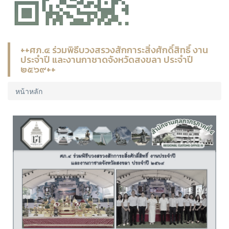
++ศภ.๔ ร่วมพิธีบวงสรวงสักการะสิ่งศักดิ์สิทธิ์ งาน
ประจำปี และงานกาชาดจังหวัดสงขลา ประจำปี
๒๕๖๙++
หน้าหลัก