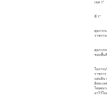
เขต 1"
ปี พ.ศ.
ที่ 1"
ปี พ.ศ.
ศุลกากรภ
ราชการเร
ปี พ.ศ
ศุลกากรเ
ชอบพื้นท
ปี พ
ในการบร
ราชการ 
แผ่นดิน 
ฝั่งทะเล
โดยผนวกร
มาไว้ในสั
ปี พ.ศ.