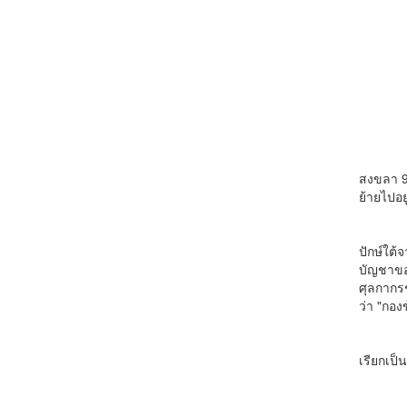
สำนักงา
สงขลา 9
ย้ายไปอย
สำนักงา
ปักษ์ใต
บัญชาขอ
ศุลกากร
ว่า "กอ
ปี พ.ศ.
เรียกเป็
ปี พ.ศ.