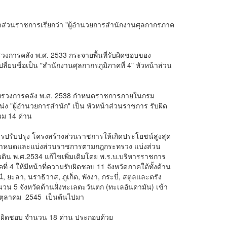
ส่วนราชการเรียกว่า "ผู้อำนวยการสำนักงานศุลกากรภาค
คลัง พ.ศ. 2533 กระจายพื้นที่รับผิดชอบของ
ี่ยนชื่อเป็น "สำนักงานศุลกากรภูมิภาคที่ 4" หัวหน้าส่วน
วงการคลัง พ.ศ. 2538 กำหนดราชการภายในกรม
น่ง "ผู้อำนวยการสำนัก" เป็น หัวหน้าส่วนราชการ รับผิด
วม 14 ด่าน
ปรับปรุง โครงสร้างส่วนราชการให้เกิดประโยชน์สูงสุด
5 กำหนดและแบ่งส่วนราชการตามกฎกระทรวง แบ่งส่วน
น พ.ศ.2534 แก้ไขเพิ่มเติมโดย พ.ร.บ.บริหารราชการ
่ 4 ให้มีหน้าที่ความรับผิดชอบ 11 จังหวัดภาคใต้ทั้งด้าน
 ยะลา, นราธิวาส, ภูเก็ต, พังงา, กระบี่, สตูลและตรัง
วน 5 จังหวัดด้านฝั่งทะเลตะวันตก (ทะเลอันดามัน) เข้า
ี่ 28 ตุลาคม 2545 เป็นต้นไปมา
ผิดชอบ จำนวน 18 ด่าน ประกอบด้วย