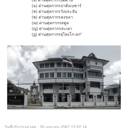
(ฉ) ด่านศุลกากรปาดังเบซาร์
(ช) ด่านศุลกากรวังประจัน
(ซ) ด่านศุลกากรสงขลา
(ฌ) ด่านศุลกากรสตูล
(ญ) ด่านศุลกากรสะเดา
(ฎ) ด่านศุลกากรสุไหงโก-ลก"
วันที่ปรับปรุงล่าสุด : 26 เมษายน 2567 13:52:14