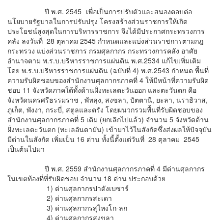
ปี พ.ศ. 2545
เพื่อเป็นการปรับตัวและสนองตอบต่อ
นโยบายรัฐบาลในการปรับปรุง โครงสร้างส่วนราชการให้เกิด
ประโยชน์สูงสุดในการบริหารราชการ จึงได้มีประกาศกระทรวงการ
คลัง ลงวันที่ 28 ตุลาคม 2545 กำหนดและแบ่งส่วนราชการตามกฎ
กระทรวง แบ่งส่วนราชการ กรมศุลกากร กระทรวงการคลัง อาศัย
อำนาจตาม พ.ร.บ.บริหารราชการแผ่นดิน พ.ศ.2534 แก้ไขเพิ่มเติม
โดย พ.ร.บ.บริหารราชการแผ่นดิน (ฉบับที่ 4) พ.ศ.2543 กำหนด พื้นที่
ความรับผิดชอบของสำนักงานศุลกากรภาคที่ 4 ให้มีหน้าที่ความรับผิด
ชอบ 11 จังหวัดภาคใต้ทั้งด้านฝั่งทะเลตะวันออก และตะวันตก คือ
จังหวัดนครศรีธรรมราช , พัทลุง, สงขลา, ปัตตานี, ยะลา, นราธิวาส,
ภูเก็ต, พังงา, กระบี่, สตูลและตรัง โดยผนวกรวมพื้นที่รับผิดชอบของ
สำนักงานศุลกากรภาคที่ 5 เดิม (ยกเลิกไปแล้ว) จำนวน 5 จังหวัดด้าน
ฝั่งทะเลตะวันตก (ทะเลอันดามัน) เข้ามาไว้ในสังกัดซึ่งส่งผลให้ปัจจุบัน
มีด่านในสังกัด เพิ่มเป็น 16 ด่าน ทั้งนี้ตั้งแต่วันที่ 28 ตุลาคม 2545
เป็นต้นไปมา
ปี พ.ศ. 2559 สำนักงานศุลกากรภาคที่ 4 มีด่านศุลกากร
ในเขตท้องที่ที่รับผิดชอบ จำนวน 18 ด่าน ประกอบด้วย
1) ด่านศุลกากรปาดังเบซาร์
2) ด่านศุลกากรสะเดา
3) ด่านศุลกากรสุไหงโก-ลก
4) ด่านศุลกากรสงขลา