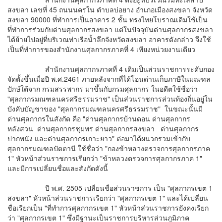
สงขลา เลขที่ 45 ถนนนครใน ตำบลบ่อยาง อำเภอเมืองสงขลา จังหวัด
สงขลา 90000 ที่ทำการเป็นอาคาร 2 ชั้น ทรงไทยโบราณเดิมใช้เป็น
ที่ทำการร่วมกับด่านศุลกากรสงขลา แต่ในปัจจุบันด่านศุลกากรสงขลา
ได้ย้ายไปอยู่ที่บริเวณท่าเรือน้ำลึกจังหวัดสงขลา อาคารดังกล่าว จึงใช้
เป็นที่ทำการของสำนักงานศุลกากรภาคที่ 4 เพียงหน่วยงานเดียว
สำนักงานศุลกากรภาคที่ 4 เดิมเป็นส่วนราชการระดับกอง
จัดตั้งขึ้นเมื่อปี พ.ศ.2461 ภายหลังจากที่ได้โอนด่านเก็บภาษีในมณฑล
ปักษ์ใต้จาก กรมสรรพากร มาขึ้นกับกรมศุลกากร ในอดีตใช้ชื่อว่า
"ศุลกากรมณฑลนครศรีธรรมราช" เป็นส่วนราชการส่วนท้องถิ่นอยู่ใน
บังคับบัญชาของ "ศุลกากรมณฑลนครศรีธรรมราช" ในขณะนั้นมี
ด่านศุลกากรในสังกัด คือ "ด่านศุลกากรบ้านดอน ด่านศุลกากร
หลังสวน ด่านศุลกากรชุมพร ด่านศุลกากรสงขลา ด่านศุลกากร
ปากพนัง และด่านศุลกากรเกาะยาว" ต่อมาได้ผนวกรวมเข้ากับ
ศุลกากรมณฑลปัตตานี ใช้ชื่อว่า "กองข้าหลวงตรวจการศุลกากรภาค
1" หัวหน้าส่วนราชการเรียกว่า "ข้าหลวงตรวจการศุลกากรภาค 1"
และมีการเปลี่ยนชื่อและสังกัดดังนี้
ปี พ.ศ. 2505 เปลี่ยนชื่อส่วนราชการ เป็น "ศุลกากรเขต 1
สงขลา" หัวหน้าส่วนราชการเรียกว่า "ศุลกากรเขต 1" และได้เปลี่ยน
ชื่อเรียกเป็น "ที่ทำการศุลกากรเขต 1" หัวหน้าส่วนราชการยังคงเรียก
ว่า "ศุลกากรเขต 1" ซึ่งมีฐานะเป็นราชการบริหารส่วนภูมิภาค