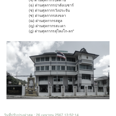
(ฉ) ด่านศุลกากรปาดังเบซาร์
(ช) ด่านศุลกากรวังประจัน
(ซ) ด่านศุลกากรสงขลา
(ฌ) ด่านศุลกากรสตูล
(ญ) ด่านศุลกากรสะเดา
(ฎ) ด่านศุลกากรสุไหงโก-ลก"
วันที่ปรับปรุงล่าสุด : 26 เมษายน 2567 13:52:14