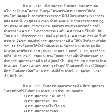
ปี พ.ศ. 2545
เพื่อเป็นการปรับตัวและสนองตอบต่อ
นโยบายรัฐบาลในการปรับปรุง โครงสร้างส่วนราชการให้เกิด
ประโยชน์สูงสุดในการบริหารราชการ จึงได้มีประกาศกระทรวงการ
คลัง ลงวันที่ 28 ตุลาคม 2545 กำหนดและแบ่งส่วนราชการตามกฎ
กระทรวง แบ่งส่วนราชการ กรมศุลกากร กระทรวงการคลัง อาศัย
อำนาจตาม พ.ร.บ.บริหารราชการแผ่นดิน พ.ศ.2534 แก้ไขเพิ่มเติม
โดย พ.ร.บ.บริหารราชการแผ่นดิน (ฉบับที่ 4) พ.ศ.2543 กำหนด พื้นที่
ความรับผิดชอบของสำนักงานศุลกากรภาคที่ 4 ให้มีหน้าที่ความรับผิด
ชอบ 11 จังหวัดภาคใต้ทั้งด้านฝั่งทะเลตะวันออก และตะวันตก คือ
จังหวัดนครศรีธรรมราช , พัทลุง, สงขลา, ปัตตานี, ยะลา, นราธิวาส,
ภูเก็ต, พังงา, กระบี่, สตูลและตรัง โดยผนวกรวมพื้นที่รับผิดชอบของ
สำนักงานศุลกากรภาคที่ 5 เดิม (ยกเลิกไปแล้ว) จำนวน 5 จังหวัดด้าน
ฝั่งทะเลตะวันตก (ทะเลอันดามัน) เข้ามาไว้ในสังกัดซึ่งส่งผลให้ปัจจุบัน
มีด่านในสังกัด เพิ่มเป็น 16 ด่าน ทั้งนี้ตั้งแต่วันที่ 28 ตุลาคม 2545
เป็นต้นไปมา
ปี พ.ศ. 2559 สำนักงานศุลกากรภาคที่ 4 มีด่านศุลกากร
ในเขตท้องที่ที่รับผิดชอบ จำนวน 18 ด่าน ประกอบด้วย
1) ด่านศุลกากรปาดังเบซาร์
2) ด่านศุลกากรสะเดา
3) ด่านศุลกากรสุไหงโก-ลก
4) ด่านศุลกากรสงขลา