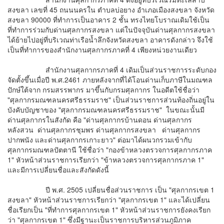
สงขลา เลขที่ 45 ถนนนครใน ตำบลบ่อยาง อำเภอเมืองสงขลา จังหวัด
สงขลา 90000 ที่ทำการเป็นอาคาร 2 ชั้น ทรงไทยโบราณเดิมใช้เป็น
ที่ทำการร่วมกับด่านศุลกากรสงขลา แต่ในปัจจุบันด่านศุลกากรสงขลา
ได้ย้ายไปอยู่ที่บริเวณท่าเรือน้ำลึกจังหวัดสงขลา อาคารดังกล่าว จึงใช้
เป็นที่ทำการของสำนักงานศุลกากรภาคที่ 4 เพียงหน่วยงานเดียว
สำนักงานศุลกากรภาคที่ 4 เดิมเป็นส่วนราชการระดับกอง
จัดตั้งขึ้นเมื่อปี พ.ศ.2461 ภายหลังจากที่ได้โอนด่านเก็บภาษีในมณฑล
ปักษ์ใต้จาก กรมสรรพากร มาขึ้นกับกรมศุลกากร ในอดีตใช้ชื่อว่า
"ศุลกากรมณฑลนครศรีธรรมราช" เป็นส่วนราชการส่วนท้องถิ่นอยู่ใน
บังคับบัญชาของ "ศุลกากรมณฑลนครศรีธรรมราช" ในขณะนั้นมี
ด่านศุลกากรในสังกัด คือ "ด่านศุลกากรบ้านดอน ด่านศุลกากร
หลังสวน ด่านศุลกากรชุมพร ด่านศุลกากรสงขลา ด่านศุลกากร
ปากพนัง และด่านศุลกากรเกาะยาว" ต่อมาได้ผนวกรวมเข้ากับ
ศุลกากรมณฑลปัตตานี ใช้ชื่อว่า "กองข้าหลวงตรวจการศุลกากรภาค
1" หัวหน้าส่วนราชการเรียกว่า "ข้าหลวงตรวจการศุลกากรภาค 1"
และมีการเปลี่ยนชื่อและสังกัดดังนี้
ปี พ.ศ. 2505 เปลี่ยนชื่อส่วนราชการ เป็น "ศุลกากรเขต 1
สงขลา" หัวหน้าส่วนราชการเรียกว่า "ศุลกากรเขต 1" และได้เปลี่ยน
ชื่อเรียกเป็น "ที่ทำการศุลกากรเขต 1" หัวหน้าส่วนราชการยังคงเรียก
ว่า "ศุลกากรเขต 1" ซึ่งมีฐานะเป็นราชการบริหารส่วนภูมิภาค