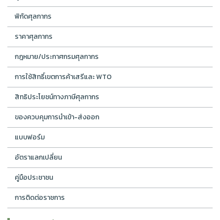
พิกัดศุลกากร
ราคาศุลกากร
กฎหมาย/ประกาศกรมศุลกากร
การใช้สิทธิ์เขตการค้าเสรีและ WTO
สิทธิประโยชน์ทางภาษีศุลกากร
ของควบคุมการนำเข้า-ส่งออก
แบบฟอร์ม
อัตราแลกเปลี่ยน
คู่มือประชาชน
การติดต่อราชการ