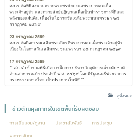
ศภ.๔ จัดพิธีลงนามถวายพระพรชัยมงคลพระบาทสมเด็จ
พระเจ้าอยู่หัว และถวายสัตย์ปฏิญาณเพื่อเป็นข้าราชการที่ดีและ
พลังของแผ่นดิน เนื่องในโอกาสวันเฉลิมพระชนมพรรษา ๒๘
กรกฎาคม ๒๕๖๙
23 กรกฎาคม 2569
ศภ.๔ จัดกิจกรรมเฉลิมพระเกียรติพระบาทสมเด็จพระเจ้าอยู่หัว
เนื่องในโอกาสวันเฉลิมพระชนมพรรษา ๒๘ กรกฎาคม ๒๕๖๙
17 กรกฎาคม 2569
** ศภ.๔ เข้าร่วมพิธีเปิดการฝึกการบริหารวิกฤติการณ์ระดับชาติ
ด้านสาธารณภัย ประจำปี พ.ศ. ๒๕๖๙ โดยมีรัฐมนตรีช่วยว่าการ
กระทรวงมหาดไทย เป็นประธานในพิธี **
ดูทั้งหมด
ข่าวด่านศุลกากรในเขตพื้นที่รับผิดชอบ
การเยี่ยมชม/ดูงาน
ประชาสัมพันธ์
การประชุม
ผลการจับกุม