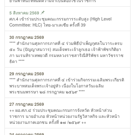
ยานพาหนะที่หมดความจำเป็นต้องใช้ในราชการ
5 สิงหาคม 2569
ศภ.4 เข้าร่วมประชุมคณะกรรมการระดับสูง (High Level
Committee: HLC) ไทย-มาเลเซีย ครั้งที่ 39
30 กรกฎาคม 2569
**** สำนักงานศุลกากรภาคที่ ๔ ร่วมพิธีบำเพ็ญกุศลในวาระครบ
๕๐ วัน (ปัญญาสมวาร) สมเด็จพระเจ้าลูกเธอ เจ้าฟ้าพัชรกิติยา
ภา นเรนทิราเทพยวดี กรมหลวงราชสาริณีสิริพัชร มหาวัชรราช
ธิดา ****
29 กรกฎาคม 2569
**** สำนักงานศุลกากรภาคที่ ๔ เข้าร่วมกิจกรรมเฉลิมพระเกียรติ
พระบาทสมเด็จพระเจ้าอยู่หัว เนื่องในโอกาสวันเฉลิม
พระชนมพรรษา ๒๘ กรกฎาคม ๒๕๖๙ ****
27 กรกฎาคม 2569
++ ผอ.ศภ.๔ ร่วมประชุมคณะกรมการจังหวัด หัวหน้าส่วน
ราชการ นายอำเภอ หัวหน้าหน่วยงานรัฐวิสาหกิจ และหัวหน้า
หน่วยงานภาคเอกชน ครั้งที่ ๑๗ /๒๕๖๙ ++
24 กรกฎาคม 2569