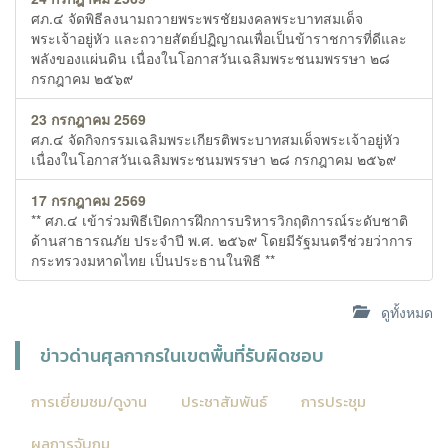
ศภ.๔ จัดพิธีลงนามถวายพระพรชัยมงคลพระบาทสมเด็จ
พระเจ้าอยู่หัว และถวายสัตย์ปฏิญาณเพื่อเป็นข้าราชการที่ดีและ
พลังของแผ่นดิน เนื่องในโอกาสวันเฉลิมพระชนมพรรษา ๒๘
กรกฎาคม ๒๕๖๙
23 กรกฎาคม 2569
ศภ.๔ จัดกิจกรรมเฉลิมพระเกียรติพระบาทสมเด็จพระเจ้าอยู่หัว
เนื่องในโอกาสวันเฉลิมพระชนมพรรษา ๒๘ กรกฎาคม ๒๕๖๙
17 กรกฎาคม 2569
** ศภ.๔ เข้าร่วมพิธีเปิดการฝึกการบริหารวิกฤติการณ์ระดับชาติ
ด้านสาธารณภัย ประจำปี พ.ศ. ๒๕๖๙ โดยมีรัฐมนตรีช่วยว่าการ
กระทรวงมหาดไทย เป็นประธานในพิธี **
ดูทั้งหมด
ข่าวด่านศุลกากรในเขตพื้นที่รับผิดชอบ
การเยี่ยมชม/ดูงาน
ประชาสัมพันธ์
การประชุม
ผลการจับกุม