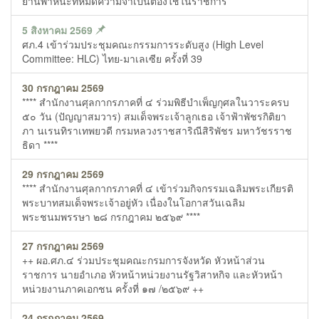
ยานพาหนะที่หมดความจำเป็นต้องใช้ในราชการ
5 สิงหาคม 2569
ศภ.4 เข้าร่วมประชุมคณะกรรมการระดับสูง (High Level
Committee: HLC) ไทย-มาเลเซีย ครั้งที่ 39
30 กรกฎาคม 2569
**** สำนักงานศุลกากรภาคที่ ๔ ร่วมพิธีบำเพ็ญกุศลในวาระครบ
๕๐ วัน (ปัญญาสมวาร) สมเด็จพระเจ้าลูกเธอ เจ้าฟ้าพัชรกิติยา
ภา นเรนทิราเทพยวดี กรมหลวงราชสาริณีสิริพัชร มหาวัชรราช
ธิดา ****
29 กรกฎาคม 2569
**** สำนักงานศุลกากรภาคที่ ๔ เข้าร่วมกิจกรรมเฉลิมพระเกียรติ
พระบาทสมเด็จพระเจ้าอยู่หัว เนื่องในโอกาสวันเฉลิม
พระชนมพรรษา ๒๘ กรกฎาคม ๒๕๖๙ ****
27 กรกฎาคม 2569
++ ผอ.ศภ.๔ ร่วมประชุมคณะกรมการจังหวัด หัวหน้าส่วน
ราชการ นายอำเภอ หัวหน้าหน่วยงานรัฐวิสาหกิจ และหัวหน้า
หน่วยงานภาคเอกชน ครั้งที่ ๑๗ /๒๕๖๙ ++
24 กรกฎาคม 2569