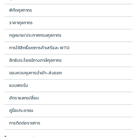
พิกัดศุลกากร
ราคาศุลกากร
กฎหมาย/ประกาศกรมศุลกากร
การใช้สิทธิ์เขตการค้าเสรีและ WTO
สิทธิประโยชน์ทางภาษีศุลกากร
ของควบคุมการนำเข้า-ส่งออก
แบบฟอร์ม
อัตราแลกเปลี่ยน
คู่มือประชาชน
การติดต่อราชการ